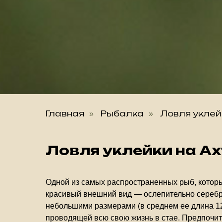
Главная
Рыбалка
Ловля уклей
»
»
Ловля уклейки на А
Одной из самых распространенных рыб, которые
красивый внешний вид — ослепительно серебри
небольшими размерами (в среднем ее длина 12-
проводящей всю свою жизнь в стае. Предпочита