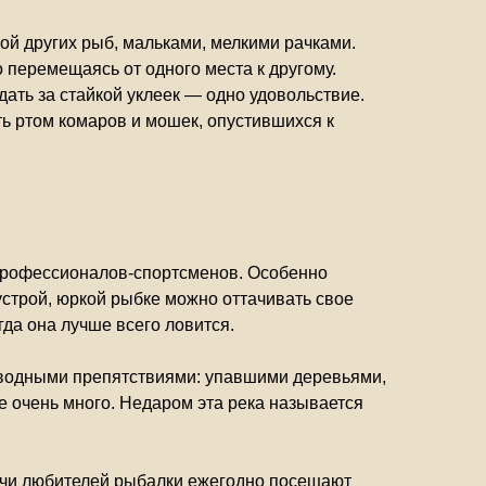
рой других рыб, мальками, мелкими рачками.
 перемещаясь от одного места к другому.
ать за стайкой уклеек — одно удовольствие.
 ртом комаров и мошек, опустившихся к
и профессионалов-спортсменов. Особенно
устрой, юркой рыбке можно оттачивать свое
гда она лучше всего ловится.
дводными препятствиями: упавшими деревьями,
е очень много. Недаром эта река называется
ысячи любителей рыбалки ежегодно посещают