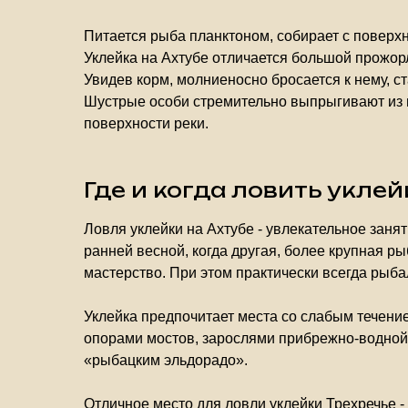
Питается рыба планктоном, собирает с поверхн
Уклейка на Ахтубе отличается большой прожорл
Увидев корм, молниеносно бросается к нему, с
Шустрые особи стремительно выпрыгивают из 
поверхности реки.
Где и когда ловить уклей
Ловля уклейки на Ахтубе - увлекательное зан
ранней весной, когда другая, более крупная р
мастерство. При этом практически всегда рыбал
Уклейка предпочитает места со слабым течен
опорами мостов, зарослями прибрежно-водной р
«рыбацким эльдорадо».
Отличное место для ловли уклейки Трехречье -