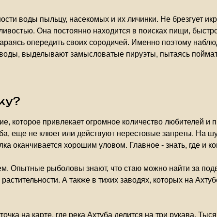
ости воды пыльцу, насекомых и их личинки. Не брезгует ик
ивостью. Она постоянно находится в поисках пищи, быстро
тараясь опередить своих сородичей. Именно поэтому наблюд
воды, выделывают замысловатые пируэты, пытаясь поймать
ку?
ятие, которое привлекает огромное количество любителей 
ыба, еще не клюет или действуют нерестовые запреты. На ш
ка оканчивается хорошим уловом. Главное - знать, где и ко
ием. Опытные рыболовы знают, что стаю можно найти за по
астительности. А также в тихих заводях, которых на Ахтуб
 точка на карте, где река Ахтуба делится на три рукава. Т